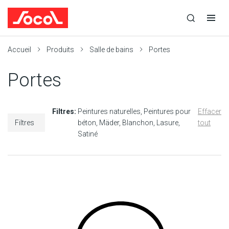
la
Ouvrir
Ouvrir
r
recherche
la
la
recherche
navigation
Socol
Accueil
Produits
Salle de bains
Portes
Portes
Filtres:
Peintures naturelles
Peintures pour
Effacer
Filtres
béton
Mäder
Blanchon
Lasure
tout
Satiné