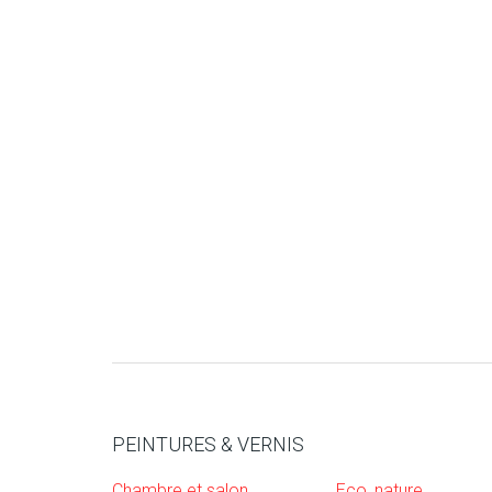
PEINTURES & VERNIS
Chambre et salon
Eco, nature