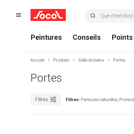
Ouvrir
Rechercher
la
Lancer
Socol
navigation
la
Peintures
Conseils
Points
recherche
Accueil
Produits
Salle de bains
Portes
Portes
Filtres
Filtres:
Peintures naturelles
Protect