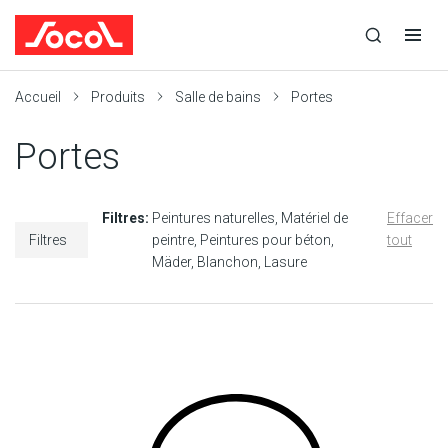
la
Ouvrir
Ouvrir
r
recherche
la
la
recherche
navigation
Socol
Accueil
Produits
Salle de bains
Portes
Portes
Filtres:
Peintures naturelles
Matériel de
Effacer
Filtres
peintre
Peintures pour béton
tout
Mäder
Blanchon
Lasure