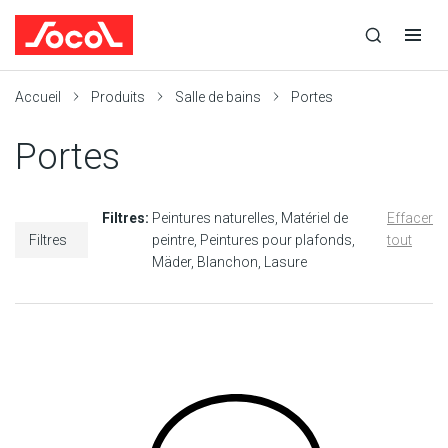
la
Ouvrir
Ouvrir
r
recherche
la
la
recherche
navigation
Socol
Accueil
Produits
Salle de bains
Portes
Portes
Filtres:
Peintures naturelles
Matériel de
Effacer
Filtres
peintre
Peintures pour plafonds
tout
Mäder
Blanchon
Lasure