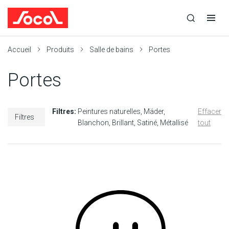
la
Ouvrir
Ouvrir
r
recherche
la
la
recherche
navigation
Socol
Accueil
Produits
Salle de bains
Portes
Portes
Filtres:
Peintures naturelles
Mäder
Effacer
Filtres
Blanchon
Brillant
Satiné
Métallisé
tout