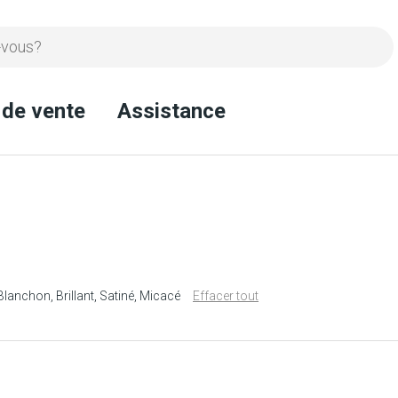
 de vente
Assistance
Blanchon
Brillant
Satiné
Micacé
Effacer tout