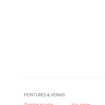
PEINTURES & VERNIS
Chambre et salon
Eco, nature