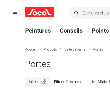
Ouvrir
Rechercher
la
Lancer
Socol
navigation
la
Peintures
Conseils
Points
recherche
Accueil
Produits
Salle de bains
Portes
Portes
Filtres
Filtres:
Peintures naturelles
Mäder