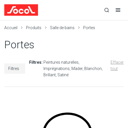
la
Ouvrir
Ouvrir
r
recherche
la
la
recherche
navigation
Socol
Accueil
Produits
Salle de bains
Portes
Portes
Filtres:
Peintures naturelles
Effacer
Filtres
Imprégnations
Mäder
Blanchon
tout
Brillant
Satiné