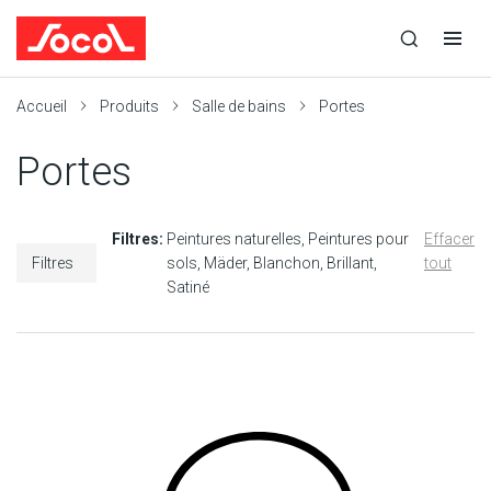
la
Ouvrir
Ouvrir
r
recherche
la
la
recherche
navigation
Socol
Accueil
Produits
Salle de bains
Portes
Portes
Filtres:
Peintures naturelles
Peintures pour
Effacer
Filtres
sols
Mäder
Blanchon
Brillant
tout
Satiné