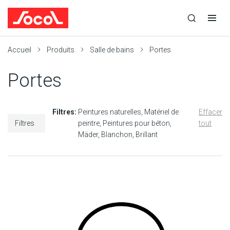
la
Ouvrir
Ouvrir
r
recherche
la
la
recherche
navigation
Socol
Accueil
Produits
Salle de bains
Portes
Portes
Filtres:
Peintures naturelles
Matériel de
Effacer
Filtres
peintre
Peintures pour béton
tout
Mäder
Blanchon
Brillant