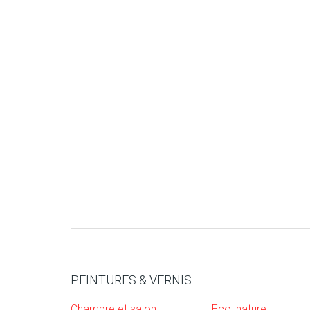
PEINTURES & VERNIS
Chambre et salon
Eco, nature