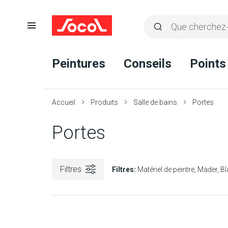
Ouvrir
Rechercher
la
Lancer
Socol
navigation
la
Peintures
Conseils
Points
recherche
Accueil
Produits
Salle de bains
Portes
Portes
Filtres
Filtres:
Matériel de peintre
Mäder
B