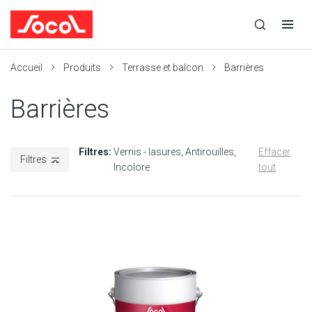
la
Ouvrir
Ouvrir
r
recherche
la
la
recherche
navigation
Socol
Accueil
Produits
Terrasse et balcon
Barrières
Barrières
Filtres:
Vernis - lasures
Antirouilles
Effacer
Filtres
Incolore
tout