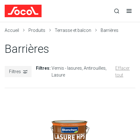
la
Ouvrir
Ouvrir
r
recherche
la
la
recherche
navigation
Socol
Accueil
Produits
Terrasse et balcon
Barrières
Barrières
Filtres:
Vernis - lasures
Antirouilles
Effacer
Filtres
Lasure
tout