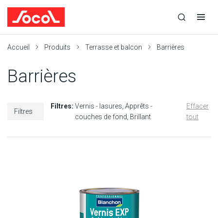
la
Ouvrir
Ouvrir
r
recherche
la
la
recherche
navigation
Socol
Accueil
Produits
Terrasse et balcon
Barrières
Barrières
Filtres:
Vernis - lasures
Apprêts -
Effacer
Filtres
couches de fond
Brillant
tout