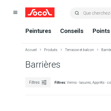
Ouvrir
Rechercher
la
Lancer
Socol
navigation
la
Peintures
Conseils
Points
recherche
Accueil
Produits
Terrasse et balcon
Barriè
Barrières
Filtres
Filtres:
Vernis - lasures
Apprêts - c