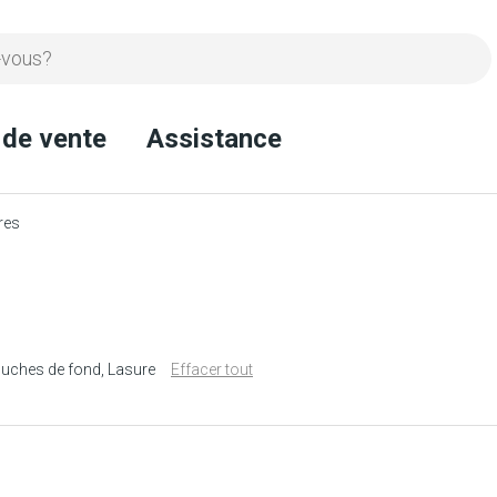
 de vente
Assistance
res
ouches de fond
Lasure
Effacer tout