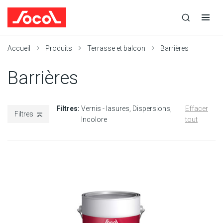
la
Ouvrir
Ouvrir
r
recherche
la
la
recherche
navigation
Socol
Accueil
Produits
Terrasse et balcon
Barrières
Barrières
Filtres:
Vernis - lasures
Dispersions
Effacer
Filtres
Incolore
tout