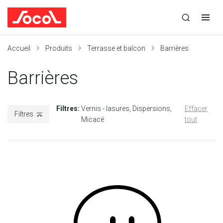
la
Ouvrir
Ouvrir
r
recherche
la
la
recherche
navigation
Socol
Accueil
Produits
Terrasse et balcon
Barrières
Barrières
Filtres:
Vernis - lasures
Dispersions
Effacer
Filtres
Micacé
tout