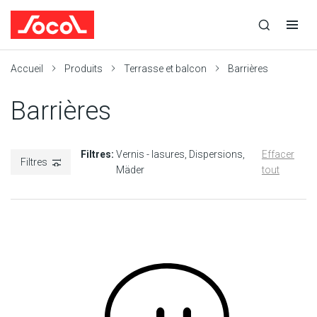
la
Ouvrir
Ouvrir
r
recherche
la
la
recherche
navigation
Socol
Accueil
Produits
Terrasse et balcon
Barrières
Barrières
Filtres:
Vernis - lasures
Dispersions
Effacer
Filtres
Mäder
tout