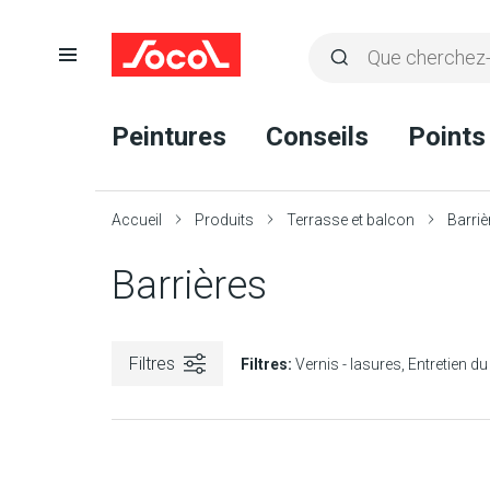
Ouvrir
Rechercher
la
Lancer
Socol
navigation
la
Peintures
Conseils
Points
recherche
Accueil
Produits
Terrasse et balcon
Barriè
Barrières
Filtres
Filtres:
Vernis - lasures
Entretien du