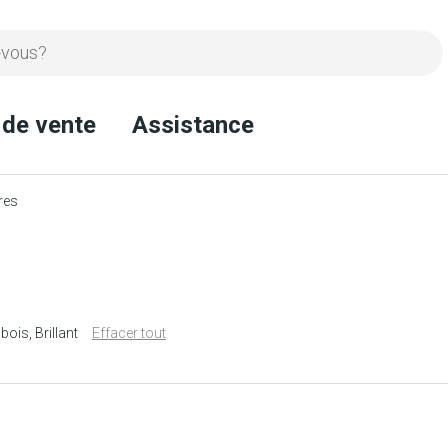
 de vente
Assistance
res
 bois
Brillant
Effacer tout