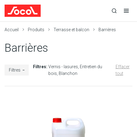
la
Ouvrir
Ouvrir
r
recherche
la
la
recherche
navigation
Socol
Accueil
Produits
Terrasse et balcon
Barrières
Barrières
Filtres:
Vernis - lasures
Entretien du
Effacer
Filtres
bois
Blanchon
tout