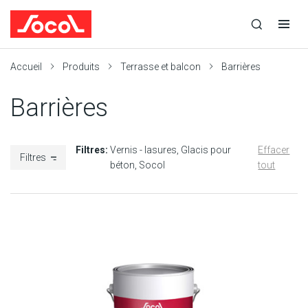
la
Ouvrir
Ouvrir
r
recherche
la
la
recherche
navigation
Socol
Accueil
Produits
Terrasse et balcon
Barrières
Barrières
Filtres:
Vernis - lasures
Glacis pour
Effacer
Filtres
béton
Socol
tout