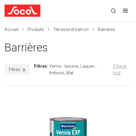
la
Ouvrir
Ouvrir
r
recherche
la
la
recherche
navigation
Socol
Accueil
Produits
Terrasse et balcon
Barrières
Barrières
Filtres:
Vernis - lasures
Laques -
Effacer
Filtres
finitions
Mat
tout