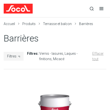
la
Ouvrir
Ouvrir
r
recherche
la
la
recherche
navigation
Socol
Accueil
Produits
Terrasse et balcon
Barrières
Barrières
Filtres:
Vernis - lasures
Laques -
Effacer
Filtres
finitions
Micacé
tout