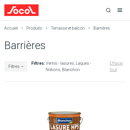
la
Ouvrir
Ouvrir
r
recherche
la
la
recherche
navigation
Socol
Accueil
Produits
Terrasse et balcon
Barrières
Barrières
Filtres:
Vernis - lasures
Laques -
Effacer
Filtres
finitions
Blanchon
tout