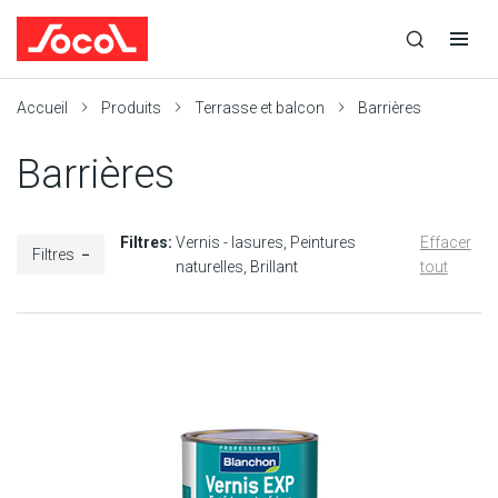
la
Ouvrir
Ouvrir
r
recherche
la
la
recherche
navigation
Socol
Accueil
Produits
Terrasse et balcon
Barrières
Barrières
Filtres:
Vernis - lasures
Peintures
Effacer
Filtres
naturelles
Brillant
tout