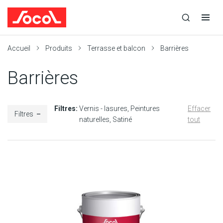
la
Ouvrir
Ouvrir
r
recherche
la
la
recherche
navigation
Socol
Accueil
Produits
Terrasse et balcon
Barrières
Barrières
Filtres:
Vernis - lasures
Peintures
Effacer
Filtres
naturelles
Satiné
tout