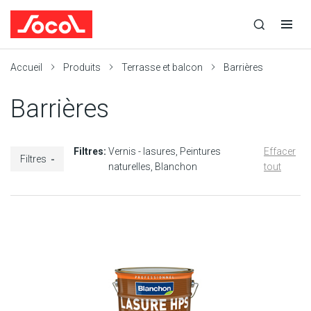
la
Ouvrir
Ouvrir
r
recherche
la
la
recherche
navigation
Socol
Accueil
Produits
Terrasse et balcon
Barrières
Barrières
Filtres:
Vernis - lasures
Peintures
Effacer
Filtres
naturelles
Blanchon
tout