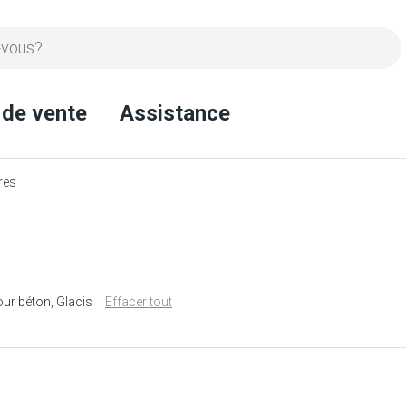
 de vente
Assistance
res
our béton
Glacis
Effacer tout