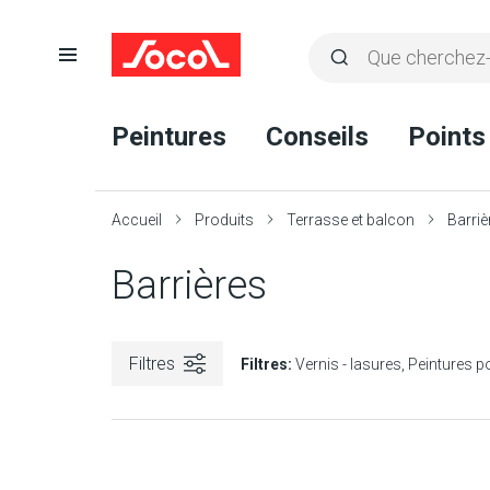
Ouvrir
Rechercher
la
Lancer
Socol
navigation
la
Peintures
Conseils
Points
recherche
Accueil
Produits
Terrasse et balcon
Barriè
Barrières
Filtres
Filtres:
Vernis - lasures
Peintures p