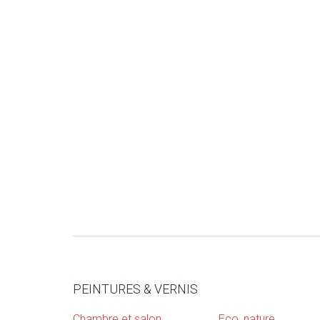
PEINTURES & VERNIS
Chambre et salon
Eco, nature