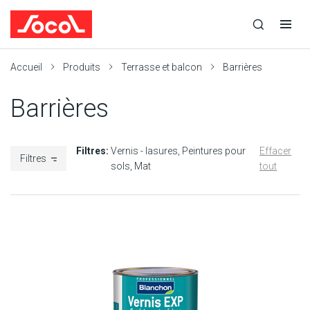
la
Ouvrir
Ouvrir
r
recherche
la
la
recherche
navigation
Socol
Accueil
Produits
Terrasse et balcon
Barrières
Barrières
Filtres:
Vernis - lasures
Peintures pour
Effacer
Filtres
sols
Mat
tout