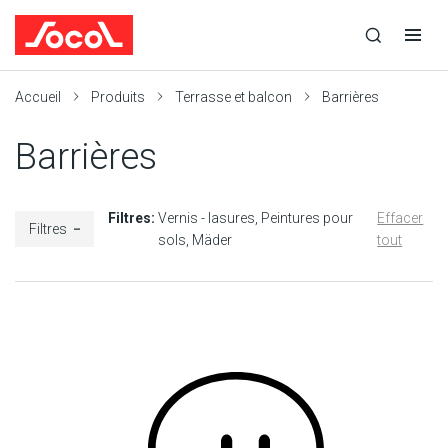
la
Ouvrir
Ouvrir
r
recherche
la
la
recherche
navigation
Socol
Accueil
Produits
Terrasse et balcon
Barrières
Barrières
Filtres:
Vernis - lasures
Peintures pour
Effacer
Filtres
sols
Mäder
tout