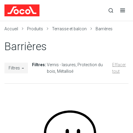
la
Ouvrir
Ouvrir
r
recherche
la
la
recherche
navigation
Socol
Accueil
Produits
Terrasse et balcon
Barrières
Barrières
Filtres:
Vernis - lasures
Protection du
Effacer
Filtres
bois
Métallisé
tout