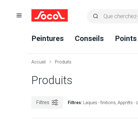
Ouvrir
Rechercher
la
Lancer
Socol
navigation
la
Peintures
Conseils
Points
recherche
Accueil
Produits
Produits
Filtres
Filtres:
Laques - finitions
Apprêts -