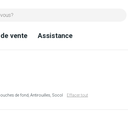
 de vente
Assistance
 couches de fond
Antirouilles
Socol
Effacer tout