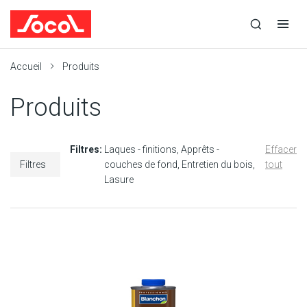
la
Ouvrir
Ouvrir
r
recherche
la
la
recherche
navigation
Socol
Accueil
Produits
Produits
Filtres:
Laques - finitions
Apprêts -
Effacer
Filtres
couches de fond
Entretien du bois
tout
Lasure