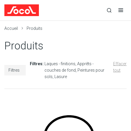
la
Ouvrir
Ouvrir
r
recherche
la
la
recherche
navigation
Socol
Accueil
Produits
Produits
Filtres:
Laques - finitions
Apprêts -
Effacer
Filtres
couches de fond
Peintures pour
tout
sols
Lasure