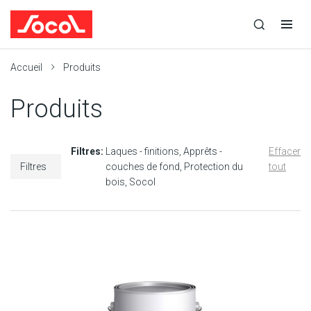
la
Ouvrir
Ouvrir
r
recherche
la
la
recherche
navigation
Socol
Accueil
Produits
Produits
Filtres:
Laques - finitions
Apprêts -
Effacer
Filtres
couches de fond
Protection du
tout
bois
Socol