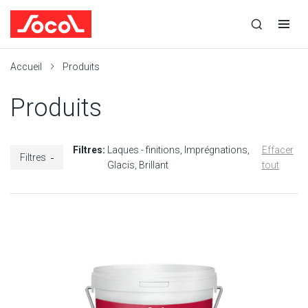
la
Ouvrir
Ouvrir
r
recherche
la
la
recherche
navigation
Socol
Accueil
Produits
Produits
Filtres:
Laques - finitions
Imprégnations
Effacer
Filtres
Glacis
Brillant
tout