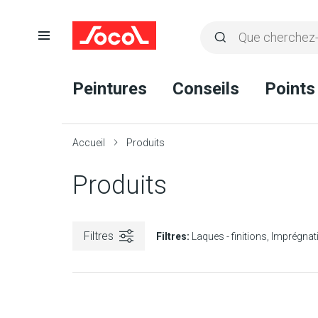
Ouvrir
Rechercher
la
Lancer
Socol
navigation
la
Peintures
Conseils
Points
recherche
Accueil
Produits
Produits
Filtres
Filtres:
Laques - finitions
Imprégnat