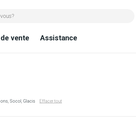
 de vente
Assistance
ions
Socol
Glacis
Effacer tout