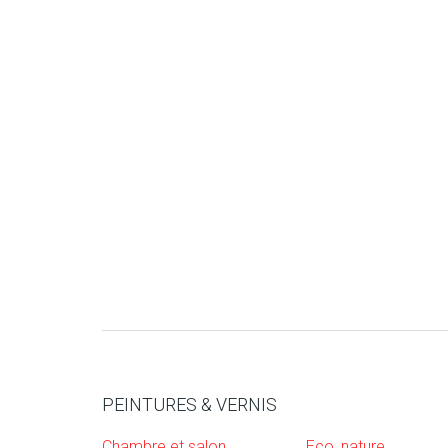
PEINTURES & VERNIS
Chambre et salon
Eco, nature