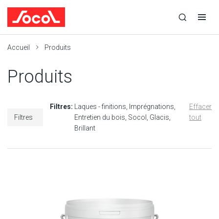
la
Ouvrir
Ouvrir
r
recherche
la
la
recherche
navigation
Socol
Accueil
Produits
Produits
Filtres:
Laques - finitions
Imprégnations
Effacer
Filtres
Entretien du bois
Socol
Glacis
tout
Brillant