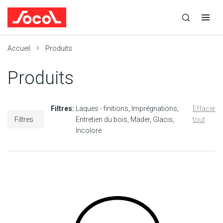
la
Ouvrir
Ouvrir
r
recherche
la
la
recherche
navigation
Socol
Accueil
Produits
Produits
Filtres:
Laques - finitions
Imprégnations
Effacer
Filtres
Entretien du bois
Mäder
Glacis
tout
Incolore