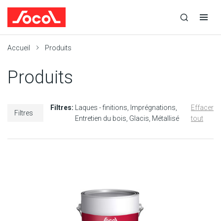
la
Ouvrir
Ouvrir
r
recherche
la
la
recherche
navigation
Socol
Accueil
Produits
Produits
Filtres:
Laques - finitions
Imprégnations
Effacer
Filtres
Entretien du bois
Glacis
Métallisé
tout