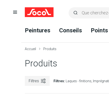
Ouvrir
Rechercher
la
Lancer
Socol
navigation
la
Peintures
Conseils
Points
recherche
Accueil
Produits
Produits
Filtres
Filtres:
Laques - finitions
Imprégnat