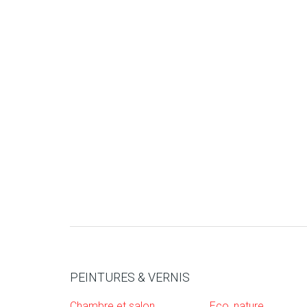
PEINTURES & VERNIS
Chambre et salon
Eco, nature