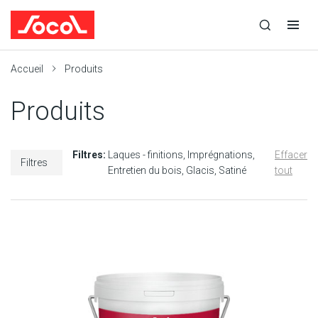
la
Ouvrir
Ouvrir
r
recherche
la
la
recherche
navigation
Socol
Accueil
Produits
Produits
Filtres:
Laques - finitions
Imprégnations
Effacer
Filtres
Entretien du bois
Glacis
Satiné
tout