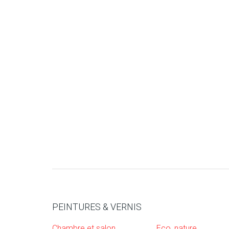
PEINTURES & VERNIS
Chambre et salon
Eco, nature