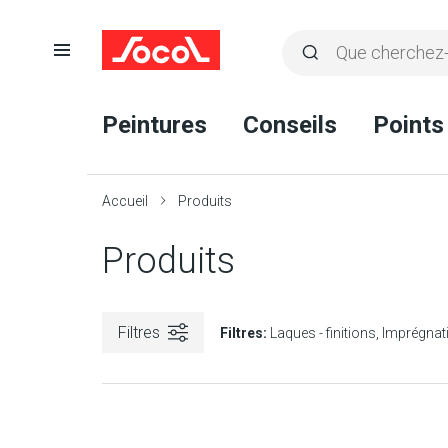
Ouvrir
Rechercher
la
Lancer
Socol
navigation
la
Peintures
Conseils
Points
recherche
Accueil
Produits
Produits
Filtres
Filtres:
Laques - finitions
Imprégnat