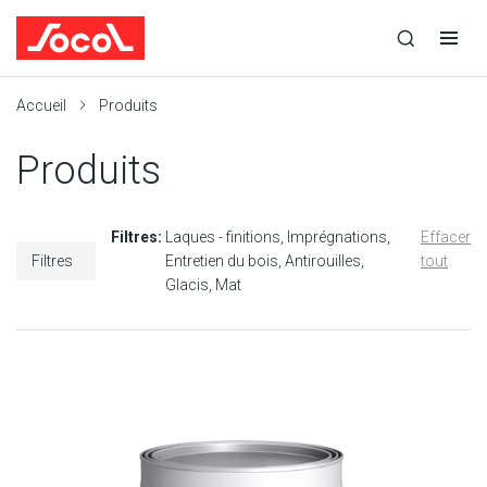
la
Ouvrir
Ouvrir
r
recherche
la
la
recherche
navigation
Socol
Accueil
Produits
Produits
Filtres:
Laques - finitions
Imprégnations
Effacer
Filtres
Entretien du bois
Antirouilles
tout
Glacis
Mat