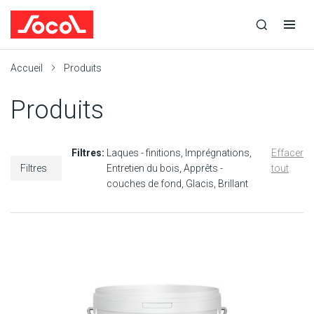
la
Ouvrir
Ouvrir
r
recherche
la
la
recherche
navigation
Socol
Accueil
Produits
Produits
Filtres:
Laques - finitions
Imprégnations
Effacer
Filtres
Entretien du bois
Apprêts -
tout
couches de fond
Glacis
Brillant