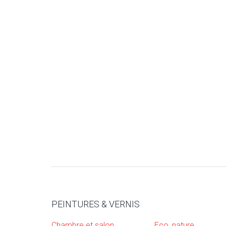
PEINTURES & VERNIS
Chambre et salon
Eco, nature