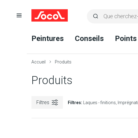
Ouvrir
Rechercher
la
Lancer
Socol
navigation
la
Peintures
Conseils
Points
recherche
Accueil
Produits
Produits
Filtres
Filtres:
Laques - finitions
Imprégnat