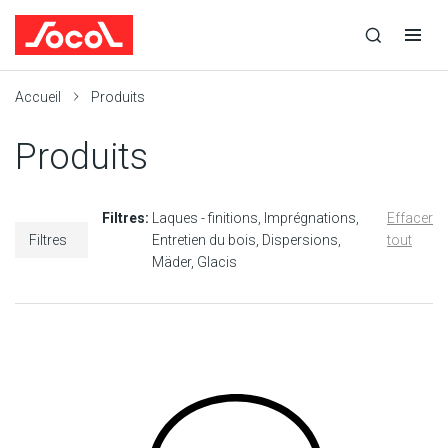
la
Ouvrir
Ouvrir
r
recherche
la
la
recherche
navigation
Socol
Accueil
Produits
Produits
Filtres:
Laques - finitions
Imprégnations
Effacer
Filtres
Entretien du bois
Dispersions
tout
Mäder
Glacis