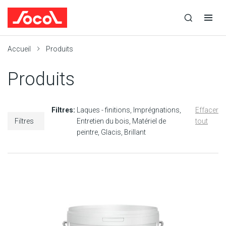
la
Ouvrir
Ouvrir
r
recherche
la
la
recherche
navigation
Socol
Accueil
Produits
Produits
Filtres:
Laques - finitions
Imprégnations
Effacer
Filtres
Entretien du bois
Matériel de
tout
peintre
Glacis
Brillant