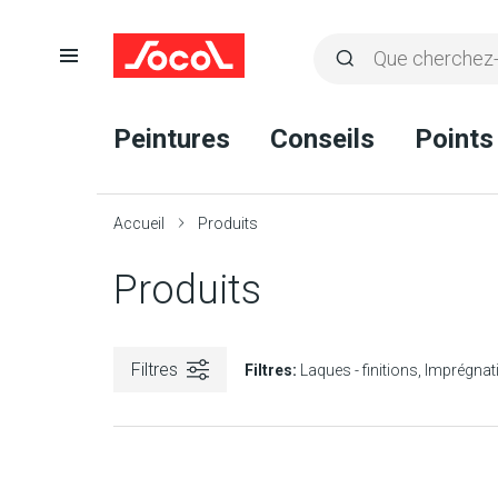
Ouvrir
Rechercher
la
Lancer
Socol
navigation
la
Peintures
Conseils
Points
recherche
Accueil
Produits
Produits
Filtres
Filtres:
Laques - finitions
Imprégnat