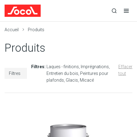
la
Ouvrir
Ouvrir
r
recherche
la
la
recherche
navigation
Socol
Accueil
Produits
Produits
Filtres:
Laques - finitions
Imprégnations
Effacer
Filtres
Entretien du bois
Peintures pour
tout
plafonds
Glacis
Micacé