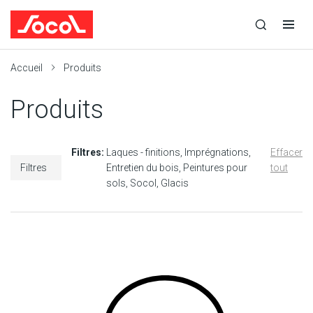
la
Ouvrir
Ouvrir
r
recherche
la
la
recherche
navigation
Socol
Accueil
Produits
Produits
Filtres:
Laques - finitions
Imprégnations
Effacer
Filtres
Entretien du bois
Peintures pour
tout
sols
Socol
Glacis